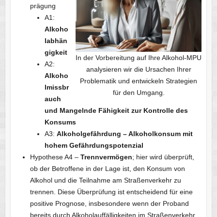
prägung
A1:
Alkoho
labhän
gigkeit
In der Vorbereitung auf Ihre Alkohol-MPU
A2:
analysieren wir die Ursachen Ihrer
Alkoho
Problematik und entwickeln Strategien
lmissbr
für den Umgang.
auch
und Mangelnde Fähigkeit zur Kontrolle des
Konsums
A3:
Alkoholgefährdung – Alkoholkonsum mit
hohem Gefährdungspotenzial
Hypothese A4 –
Trennvermögen
; hier wird überprüft,
ob der Betroffene in der Lage ist, den Konsum von
Alkohol und die Teilnahme am Straßenverkehr zu
trennen. Diese Überprüfung ist entscheidend für eine
positive Prognose, insbesondere wenn der Proband
bereits durch Alkoholauffälligkeiten im Straßenverkehr