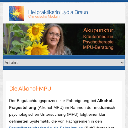
Skip
to
content
Die Alkohol-MPU
Der Begutachtungsprozess zur Fahreignung bei
Alkohol-
Fragestellung
(Alkohol-MPU) im Rahmen der medizinisch-
psychologischen Untersuchung (MPU) folgt einer klar
definierten Systematik, die von Fachgremien in den
Beurteilungskriterien für die Fahreignung
(
BuK
) festgelegt