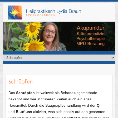
Skip
to
content
Schröpfen
Das
Schröpfen
ist weltweit als Behandlungsmethode
bekannt und war in früheren Zeiten auch ein altes
Hausmittel. Durch die Saugnapfbehandlung wird der
Qi
–
und
Blutfluss
aktiviert, was sich positiv auf den gesamten
Organismus auswirkt. Die Wirkung entfaltet sich sowohl über