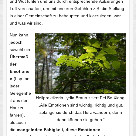
und Wut fühlen und uns durch entsprechende Äußerungen
Luft verschaffen, um mit unseren Gefühlen z.B. die Stellung
in einer Gemeinschaft zu behaupten und klarzulegen, wer
und was wir sind.
Nun kann
jedoch
sowohl ein
Übermaß
der
Emotione
n
(bsp. bei
jeder
Gelegenhe
Heilpraktikerin Lydia Braun zitiert Fei Bo Xiong:
it aus der
„Alle Emotionen sind wichtig, richtig und gut,
Haut zu
solange sie durch das Herz wandern, denn
fahren),
dann können sie gehen.“
als auch
die
mangelnden Fähigkeit, diese Emotionen