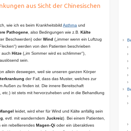
kungen aus Sicht der Chinesischen
ch, wie ich es beim Krankheitsbild
Asthma
und
ere Pathogene
, also Bedingungen wie z.B.
Kälte
ter Beschwerden) oder
Wind
(„immer wenn ein Luftzug
B
 Flecken“) werden von den Patienten beschrieben
r auch
Hitze
(„im Sommer wird es schlimmer“),
auslösend sein.
on allein deswegen, weil sie unseren ganzen Körper
terkrankung
der Fall, dass das Muster, welches zur
m Außen zu finden ist. Die innere Bereitschaft
Be
etc.) ist stets mit hervorzuheben und in die Behandlung
Mangel
leidet, wird eher für Wind und Kälte anfällig sein
ng
, evtl. mit wanderndem
Juckreiz
). Bei einem Patienten,
h ein rebellierendes
Magen-Qi
oder ein überaktives