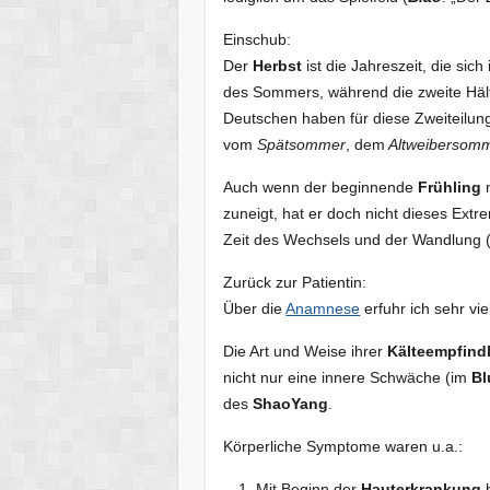
Einschub:
Der
Herbst
ist die Jahreszeit, die sic
des Sommers, während die zweite Hälft
Deutschen haben für diese Zweiteilung
vom
Spätsommer
, dem
Altweibersom
Auch wenn der beginnende
Frühling
n
zuneigt, hat er doch nicht dieses Extr
Zeit des Wechsels und der Wandlung (
Zurück zur Patientin:
Über die
Anamnese
erfuhr ich sehr vie
Die Art und Weise ihrer
Kälteempfindl
nicht nur eine innere Schwäche (im
Bl
des
ShaoYang
.
Körperliche Symptome waren u.a.:
Mit Beginn der
Hauterkrankung
b