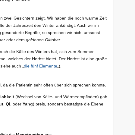
h in zwei Gesichtern zeigt. Wir haben die noch warme Zeit
e der Jahreszeit den Winter ankündigt. Auch wir im
 gesonderte Begriffe; so sprechen wir nicht umsonst
mer
oder dem
goldenen Oktober
.
och die Kälte des Winters hat, sich zum Sommer
eme, welches der Herbst bietet. Der Herbst ist eine große
siehe auch „
die fünf Elemente
„).
l, da die Patientin sehr offen über sich sprechen konnte.
ichkeit
(Wechsel von Kälte- und Wärmeempfinden) gab
ut
,
Qi
, oder
Yang
) preis, sondern bestätigte die Ebene
lieb die
Menstruation
aus.