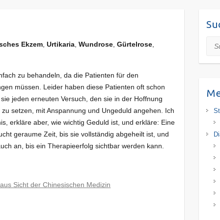
Su
Suc
isches Ekzem
,
Urtikaria
,
Wundrose
,
Gürtelrose
,
fach zu behandeln, da die Patienten für den
gen müssen. Leider haben diese Patienten oft schon
M
s sie jeden erneuten Versuch, den sie in der Hoffnung
de zu setzen, mit Anspannung und Ungeduld angehen. Ich
St
, erkläre aber, wie wichtig Geduld ist, und erkläre: Eine
t geraume Zeit, bis sie vollständig abgeheilt ist, und
Di
uch an, bis ein Therapieerfolg sichtbar werden kann.
us Sicht der Chinesischen Medizin