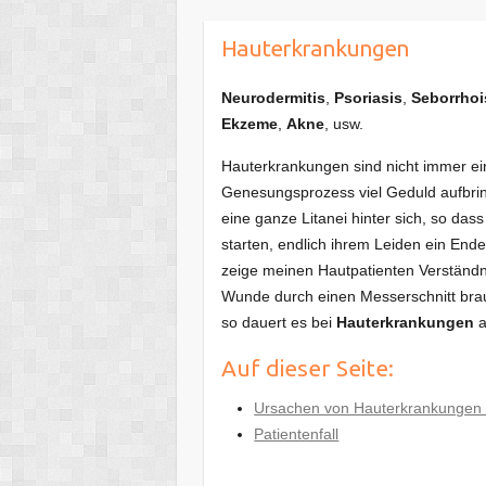
Hauterkrankungen
Neurodermitis
,
Psoriasis
,
Seborrho
Ekzeme
,
Akne
, usw.
Hauterkrankungen sind nicht immer ein
Genesungsprozess viel Geduld aufbrin
eine ganze Litanei hinter sich, so das
starten, endlich ihrem Leiden ein En
zeige meinen Hautpatienten Verständnis
Wunde durch einen Messerschnitt brauch
so dauert es bei
Hauterkrankungen
a
Auf dieser Seite:
Ursachen von Hauterkrankungen a
Patientenfall