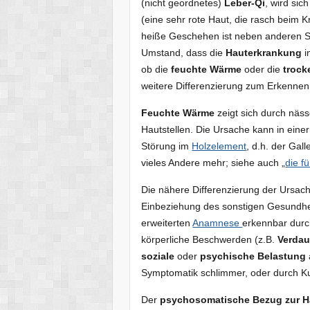
(nicht geordnetes)
Leber-Qi
, wird sic
(eine sehr rote Haut, die rasch beim K
heiße Geschehen ist neben anderen S
Umstand, dass die
Hauterkrankung
i
ob die
feuchte Wärme
oder die
trock
weitere Differenzierung zum Erkenne
Feuchte Wärme
zeigt sich durch näss
Hautstellen. Die Ursache kann in eine
Störung im
Holzelement
, d.h. der Gal
vieles Andere mehr; siehe auch „
die f
Die nähere Differenzierung der Ursac
Einbeziehung des sonstigen Gesundhe
erweiterten
Anamnese
erkennbar dur
körperliche Beschwerden (z.B.
Verda
soziale
oder
psychische Belastung
Symptomatik schlimmer, oder durch K
Der
psychosomatische Bezug zur H