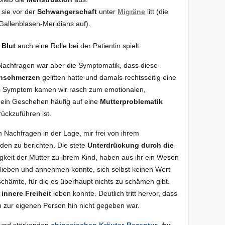
 sie vor der
Schwangerschaft
unter
Migräne
litt (die
Gallenblasen-Meridians auf).
a
Blut
auch eine Rolle bei der Patientin spielt.
Nachfragen war aber die Symptomatik, dass diese
nschmerzen
gelitten hatte und damals rechtsseitig eine
s Symptom kamen wir rasch zum emotionalen,
h ein Geschehen häufig auf eine
Mutterproblematik
rückzuführen ist.
n Nachfragen in der Lage, mir frei von ihrem
den zu berichten. Die stete
Unterdrückung durch die
igkeit der Mutter zu ihrem Kind, haben aus ihr ein Wesen
h lieben und annehmen konnte, sich selbst keinen Wert
chämte, für die es überhaupt nichts zu schämen gibt.
e
innere Freiheit
leben konnte. Deutlich tritt hervor, dass
zur eigenen Person hin nicht gegeben war.