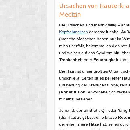
Ursachen von Hauterkran
Medizin
Die Ursachen sind mannigfaltig – ähnli
Kopfschmerzen
dargestellt habe.
Äuß
(manche Menschen haben nur im Win
mich überfällt, bekomme ich dies rote
und weisen auf das Syndrom hin. Abe
Trockenheit
oder
Feuchtigkeit
kann 
Die
Haut
ist unser größtes Organ, sch
umschließt. Selten ist es bei einer
Hau
Entstehung der Krankheit führte, rein i
(
Konstitution
, erworbene Schwächen, 
mit einzubeziehen.
Jemand, der an
Blut-
,
Qi-
oder
Yang-
(die Haut zeigt bsp. eine blasse
Rötu
der eine
innere Hitze
hat, sei es durc