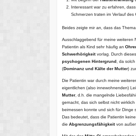
Interessant war zu erfahren, dass
Schmerzen traten im Verlauf des 
Beides zeigte mir an, dass das Them
Ausschlaggebend für meine weiteren 
Patientin als Kind sehr häufig an
Ohre
Schwerhörigkeit
vorlag. Durch diese
psychogenen Hintergrund
, da solc
(
Dominanz und Kälte der Mutter
) zu
Die Patientin war durch meine weitere
eigentlichen (also innewohnenden) Lei
Mutter
, d.h. die mangelnde Liebesfäh
gemacht, das sich selbst nicht wirklic
beimessen konnte und sich für Dinge s
Das bedeutet, dass die Patientin kein
die
Abgrenzungsfähigkeit
von außen 