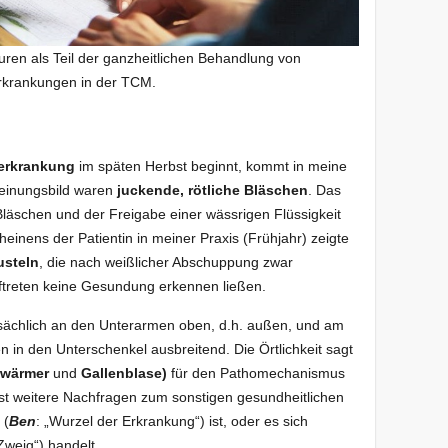
ren als Teil der ganzheitlichen Behandlung von
rkrankungen in der TCM.
erkrankung
im späten Herbst beginnt, kommt in meine
heinungsbild waren
juckende, rötliche Bläschen
. Das
Bläschen und der Freigabe einer wässrigen Flüssigkeit
einens der Patientin in meiner Praxis (Frühjahr) zeigte
usteln
, die nach weißlicher Abschuppung zwar
ftreten keine Gesundung erkennen ließen.
sächlich an den Unterarmen oben, d.h. außen, und am
in den Unterschenkel ausbreitend. Die Örtlichkeit sagt
rwärmer
und
Gallenblase)
für den Pathomechanismus
Erst weitere Nachfragen zum sonstigen gesundheitlichen
 (
Ben
: „Wurzel der Erkrankung“) ist, oder es sich
Zweig“) handelt.