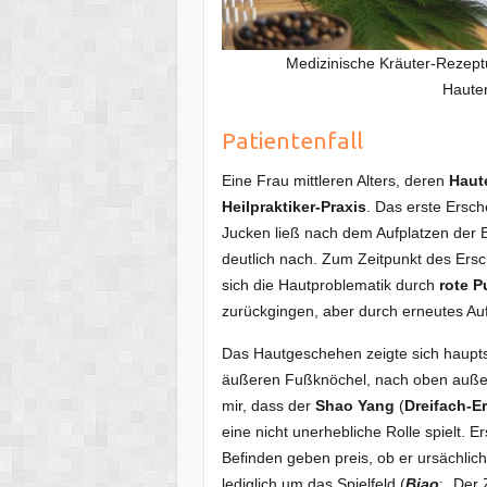
Medizinische Kräuter-Rezeptu
Haute
Patientenfall
Eine Frau mittleren Alters, deren
Haut
Heilpraktiker-Praxis
. Das erste Ersc
Jucken ließ nach dem Aufplatzen der 
deutlich nach. Zum Zeitpunkt des Ersch
sich die Hautproblematik durch
rote P
zurückgingen, aber durch erneutes Au
Das Hautgeschehen zeigte sich haupt
äußeren Fußknöchel, nach oben außen 
mir, dass der
Shao Yang
(
Dreifach-E
eine nicht unerhebliche Rolle spielt. 
Befinden geben preis, ob er ursächlich
lediglich um das Spielfeld (
Biao
: „Der 