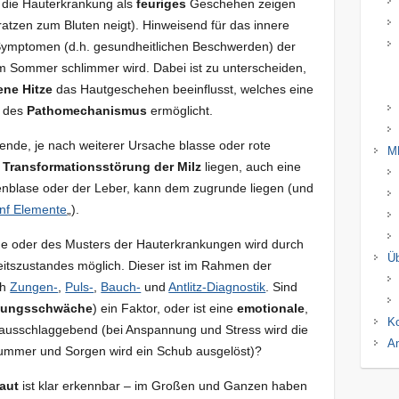
h die Hauterkrankung als
feuriges
Geschehen zeigen
ratzen zum Bluten neigt). Hinweisend für das innere
ymptomen (d.h. gesundheitlichen Beschwerden) der
m Sommer schlimmer wird. Dabei ist zu unterscheiden,
ene Hitze
das Hautgeschehen beeinflusst, welches eine
n des
Pathomechanismus
ermöglicht.
ende, je nach weiterer Ursache blasse oder rote
M
r
Transformationsstörung der Milz
liegen, auch eine
lenblase oder der Leber, kann dem zugrunde liegen (und
ünf Elemente
„).
he oder des Musters der Hauterkrankungen wird durch
Üb
itszustandes möglich. Dieser ist im Rahmen der
ch
Zungen-
,
Puls-
,
Bauch-
und
Antlitz-Diagnostik
. Sind
uungsschwäche
) ein Faktor, oder ist eine
emotionale
,
Ko
ausschlaggebend (bei Anspannung und Stress wird die
An
ummer und Sorgen wird ein Schub ausgelöst)?
aut
ist klar erkennbar – im Großen und Ganzen haben