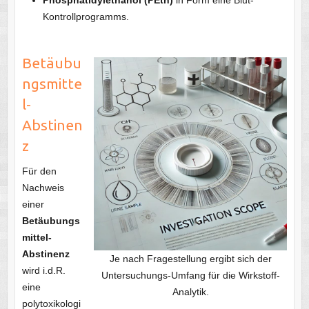
Kontrollprogramms.
Betäubu
ngsmitte
l-
Abstinen
z
Für den
Nachweis
einer
Betäubungs
mittel-
Abstinenz
Je nach Fragestellung ergibt sich der
wird i.d.R.
Untersuchungs-Umfang für die Wirkstoff-
eine
Analytik.
polytoxikologi